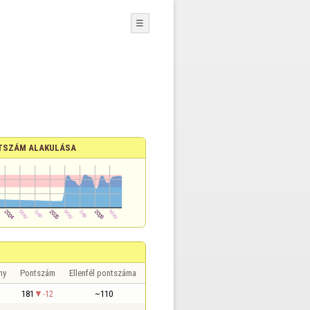
☰
TSZÁM ALAKULÁSA
ny
Pontszám
Ellenfél pontszáma
181
-12
~110