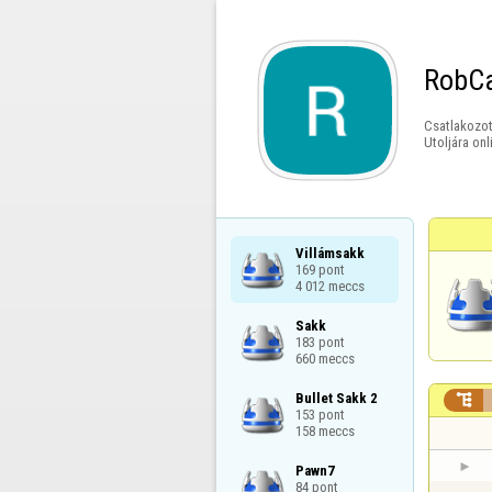
RobC
Csatlakozot
Utoljára onl
Villámsakk

169 pont

4 012 meccs
Sakk

183 pont

660 meccs
Bullet Sakk 2


153 pont

158 meccs
Pawn7

84 pont
