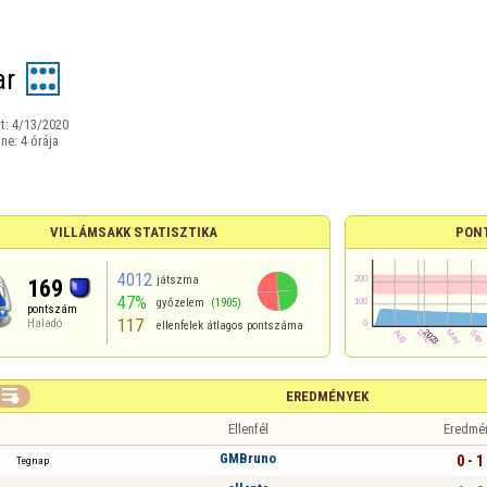
ar
t:
4/13/2020
ine:
4 órája
VILLÁMSAKK STATISZTIKA
PON
4012
játszma
169
47%
győzelem
(1905)
pontszám
117
Haladó
ellenfelek átlagos pontszáma

EREDMÉNYEK
Ellenfél
Eredmé
GMBruno
0 - 1
Tegnap