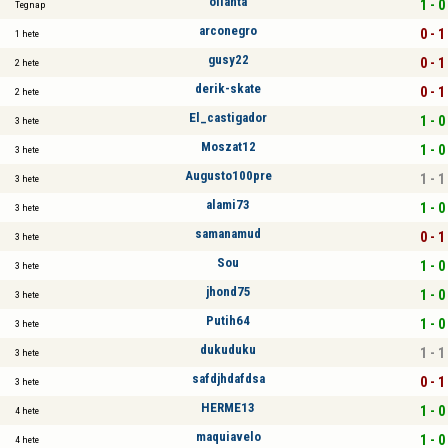
ollanta
1 - 0
Tegnap
arconegro
0 - 1
1 hete
gusy22
0 - 1
2 hete
derik-skate
0 - 1
2 hete
El_castigador
1 - 0
3 hete
Moszat12
1 - 0
3 hete
Augusto100pre
1 - 1
3 hete
alami73
1 - 0
3 hete
samanamud
0 - 1
3 hete
Sou
1 - 0
3 hete
jhond75
1 - 0
3 hete
Putih64
1 - 0
3 hete
dukuduku
1 - 1
3 hete
safdjhdafdsa
0 - 1
3 hete
HERME13
1 - 0
4 hete
maquiavelo
1 - 0
4 hete