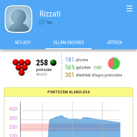
☰
Rizzati
Tag
NÉVJEGY
VILLÁM SNOOKER
JÁTÉKOK
181
játszma
258
56%
győzelem
(102)
pontszám
301
Amatőr
ellenfelek átlagos pontszáma
PONTSZÁM ALAKULÁSA