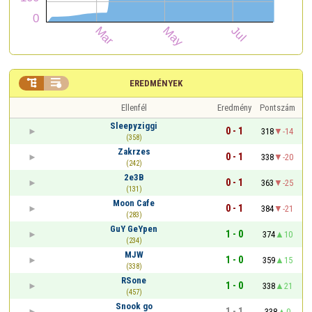


EREDMÉNYEK
Ellenfél
Eredmény
Pontszám
Sleepyziggi
0 - 1
318
-14
(358)
Zakrzes
0 - 1
338
-20
(242)
2e3B
0 - 1
363
-25
(131)
Moon Cafe
0 - 1
384
-21
(283)
GuY GeYpen
1 - 0
374
10
(234)
MJW
1 - 0
359
15
(338)
RSone
1 - 0
338
21
(457)
Snook go
1 - 1
338
0