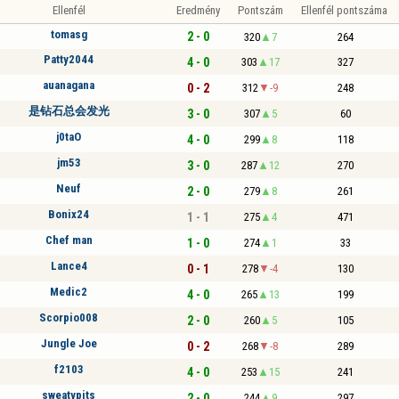
Ellenfél
Eredmény
Pontszám
Ellenfél pontszáma
tomasg
2 - 0
320
7
264
Patty2044
4 - 0
303
17
327
auanagana
0 - 2
312
-9
248
是钻石总会发光
3 - 0
307
5
60
j0taO
4 - 0
299
8
118
jm53
3 - 0
287
12
270
Neuf
2 - 0
279
8
261
Bonix24
1 - 1
275
4
471
Chef man
1 - 0
274
1
33
Lance4
0 - 1
278
-4
130
Medic2
4 - 0
265
13
199
Scorpio008
2 - 0
260
5
105
Jungle Joe
0 - 2
268
-8
289
f2103
4 - 0
253
15
241
sweatypits
2 - 0
244
9
297