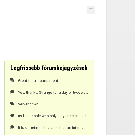
☰
Legfrissebb fórumbejegyzések
Great for all tournament

Yes, thanks. Strange for a day or two, would not play in Edge or Chrome, but did in Waterfox! All's

Server down

Its like people who only play guests or 0 player, losing is too much for there egos or relaxation.

It is sometimes the case that an internet glitch ends a game and if it is on your side, the other pl
