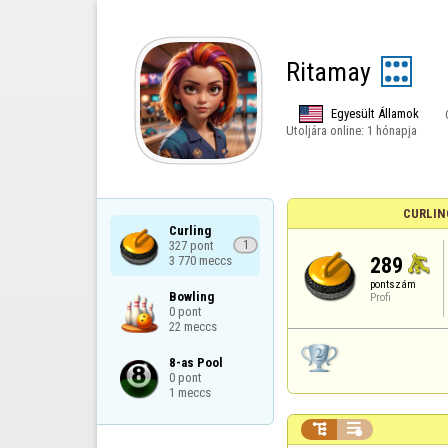
Ritamay
Egyesült Államok
Utoljára online:
1 hónapja
CURLIN
Curling

327 pont

1
289
3 770 meccs
pontszám
Bowling

Profi
0 pont

22 meccs
8-as Pool

0 pont

1 meccs

