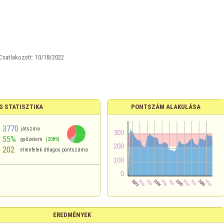
Csatlakozott:
10/18/2022
G STATISZTIKA
PONTSZÁM ALAKULÁSA
3770
játszma
55%
győzelem
(2089)
202
ellenfelek átlagos pontszáma
EREDMÉNYEK