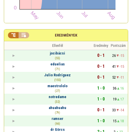


EREDMÉNYEK
Ellenfél
Eredmény
Pontszám
jocibácsi
0 - 1
26
-15
(55)
eduelias
0 - 1
41
-15
(71)
Julio Rodríguez
0 - 1
52
-11
(155)
maestrololo
1 - 0
36
16
(27)
notredame
1 - 0
19
17
(32)
ahuahuahu
0 - 1
33
-14
(79)
ramser
1 - 0
15
18
(66)
dr Görcs
2 - 1
2
13