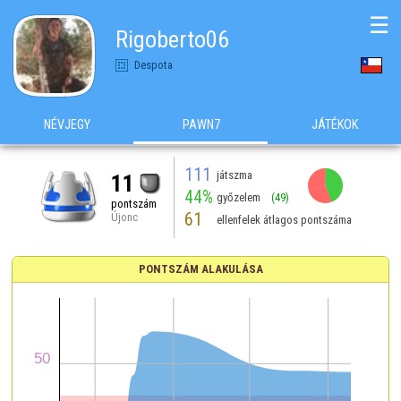
☰
Rigoberto06
Despota
NÉVJEGY
PAWN7
JÁTÉKOK
111
játszma
11
44%
győzelem
(49)
pontszám
61
Újonc
ellenfelek átlagos pontszáma
PONTSZÁM ALAKULÁSA