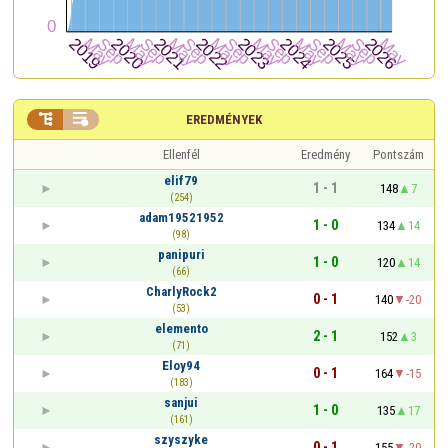


EREDMÉNYEK
Ellenfél
Eredmény
Pontszám
elif79
1 - 1
148
7
(254)
adam19521952
1 - 0
134
14
(98)
panipuri
1 - 0
120
14
(66)
CharlyRock2
0 - 1
140
-20
(53)
elemento
2 - 1
152
3
(71)
Eloy94
0 - 1
164
-15
(183)
sanjui
1 - 0
135
17
(161)
szyszyke
0 - 1
155
-20