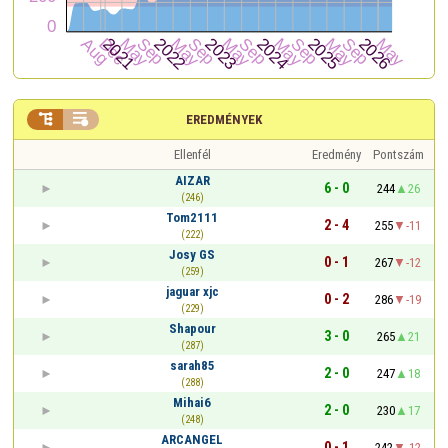


EREDMÉNYEK
Ellenfél
Eredmény
Pontszám
AIZAR
6 - 0
244
26
(246)
Tom2111
2 - 4
255
-11
(222)
Josy GS
0 - 1
267
-12
(259)
jaguar xjc
0 - 2
286
-19
(229)
Shapour
3 - 0
265
21
(287)
sarah85
2 - 0
247
18
(288)
Mihai6
2 - 0
230
17
(248)
ARCANGEL
0 - 1
242
-12