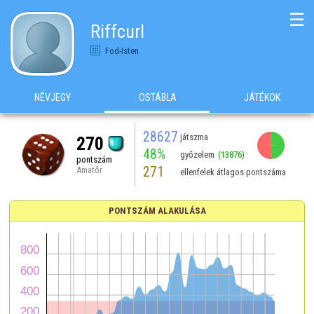
☰
Riffcurl
Fod-Isten
NÉVJEGY
OSTÁBLA
JÁTÉKOK
28627
játszma
270
48%
győzelem
(13876)
pontszám
271
Amatőr
ellenfelek átlagos pontszáma
PONTSZÁM ALAKULÁSA