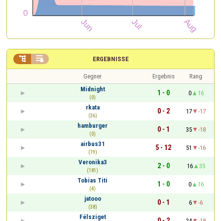


ERGEBNISSE
Gegner
Ergebnis
Rang
Midnight
1 - 0
0
16
(0)
rkata
0 - 2
17
-17
(36)
hamburger
0 - 1
35
-18
(0)
airbus31
5 - 12
51
-16
(19)
Veronika3
2 - 0
16
35
(181)
Tobias Titi
1 - 0
0
16
(4)
jatooo
0 - 1
6
-6
(38)
Félsziget
0 - 2
24
-18