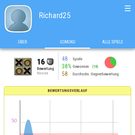
☰
Richard25
ÜBER
GOMOKU
ALLE SPIELE
48
Spiele
16
38%
Gewonnen
(18)
Bewertung
58
Novize
Durchschn. Gegnerbewertung
BEWERTUNGSVERLAUF