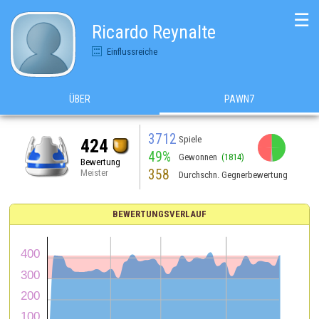
☰
Ricardo Reynalte
Einflussreiche
ÜBER
PAWN7
3712
Spiele
424
49%
Gewonnen
(1814)
Bewertung
358
Meister
Durchschn. Gegnerbewertung
BEWERTUNGSVERLAUF