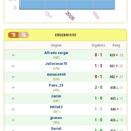


ERGEBNISSE
Gegner
Ergebnis
Rang
Alfredo vergar
0 - 1
439
-15
(459)
Juliocesar75
1 - 3
461
-22
(378)
Antonio949
0 - 1
482
-21
(374)
Pons_23
2 - 0
458
24
(455)
ćazim
1 - 0
445
13
(381)
Attila52
1 - 1
446
-1
(431)
jjcases
1 - 0
436
10
(292)
Duriel
1 - 0
424
12