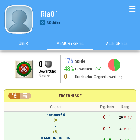
☰
Ria01
Süchtler
ÜBER
MEMORY-SPIEL
ALLE SPIELE
176
Spiele
0
48%
Gewonnen
(84)
Bewertung
0
Novize
Durchschn. Gegnerbewertung


ERGEBNISSE
Gegner
Ergebnis
Rang
hammer56
0 - 1
20
-17
(0)
-
0 - 1
33
-13
(88)
CAMBURPINTON