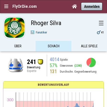
FlyOrDie.com


Anmelden
Rhoger Silva
☰

Fanatiker
41
ÜBER
SCHACH
ALLE SPIELE
4014
Spiele
241
57%
Gewonnen
(2280)
Bewertung
131
Experte
Durchschn. Gegnerbewertung
BEWERTUNGSVERLAUF