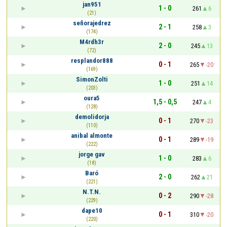
jan951
1 - 0
261
6
(21)
señorajedrez
2 - 1
258
3
(174)
M4rdh3r
2 - 0
245
13
(72)
resplandor888
0 - 1
265
-20
(169)
SimonZolti
1 - 0
251
14
(203)
oura5
1,5 - 0,5
247
4
(128)
demolidorja
0 - 1
270
-23
(110)
anibal almonte
0 - 1
289
-19
(222)
jorge gav
1 - 0
283
6
(18)
Baró
2 - 0
262
21
(221)
N.T.N.
0 - 2
290
-28
(229)
dape10
0 - 1
310
-20
(220)