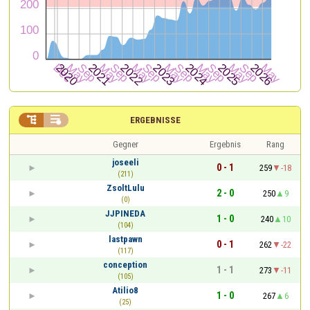


ERGEBNISSE
Gegner
Ergebnis
Rang
joseeli
0 - 1
259
-18
(211)
ZsoltLulu
2 - 0
250
9
(0)
JJPINEDA
1 - 0
240
10
(104)
lastpawn
0 - 1
262
-22
(117)
conception
1 - 1
273
-11
(105)
Atilio8
1 - 0
267
6
(25)