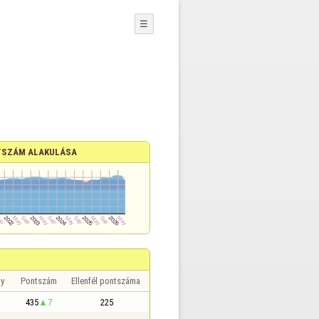
☰
SZÁM ALAKULÁSA
y
Pontszám
Ellenfél pontszáma
435
7
225