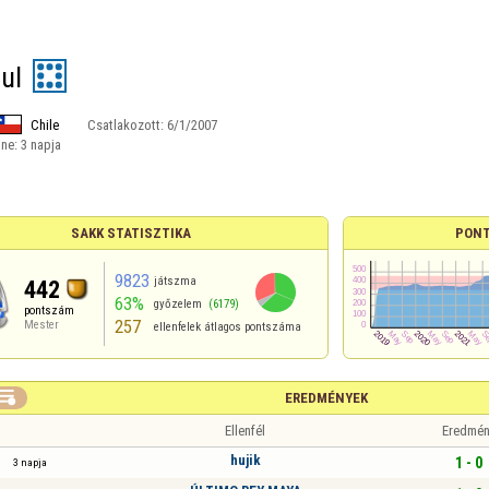
ul
Chile
Csatlakozott:
6/1/2007
ine:
3 napja
SAKK STATISZTIKA
PONT
9823
játszma
442
63%
győzelem
(6179)
pontszám
257
Mester
ellenfelek átlagos pontszáma

EREDMÉNYEK
Ellenfél
Eredmén
hujik
1 - 0
3 napja