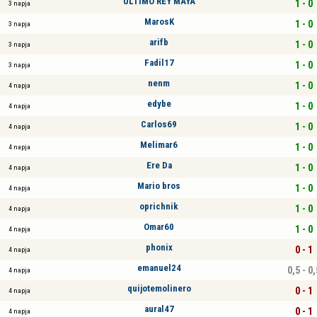
ÚLTIMO REY MAYA
1 - 0
3 napja
MarosK
1 - 0
3 napja
arifb
1 - 0
3 napja
Fadil17
1 - 0
3 napja
nenm
1 - 0
4 napja
edybe
1 - 0
4 napja
Carlos69
1 - 0
4 napja
Melimar6
1 - 0
4 napja
Ere Da
1 - 0
4 napja
Mario bros
1 - 0
4 napja
oprichnik
1 - 0
4 napja
Omar60
1 - 0
4 napja
phonix
0 - 1
4 napja
emanuel24
0,5 - 0,
4 napja
quijotemolinero
0 - 1
4 napja
aural47
0 - 1
4 napja