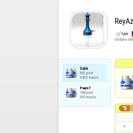
ReyAz

Férfi
Utoljára onl
Sakk

442 pont

9 823 meccs
Pawn7

198 pont

305 meccs
