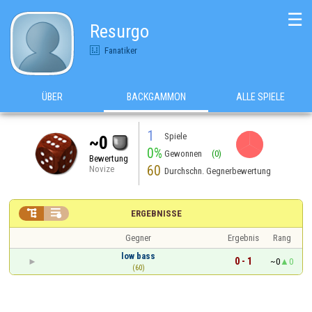
☰
Resurgo
Fanatiker
ÜBER
BACKGAMMON
ALLE SPIELE
1
Spiele
~0
0%
Gewonnen
(0)
Bewertung
60
Novize
Durchschn. Gegnerbewertung


ERGEBNISSE
Gegner
Ergebnis
Rang
low bass
0 - 1
~0
0
(60)