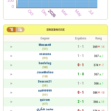


ERGEBNISSE
Gegner
Ergebnis
Rang
Михаил8
1 - 1
369
-14
(131)
osasuna
1 - 1
367
2
(395)
heelvlug
0 - 1
374
-7
(580)
JoseMolino
1 - 0
367
7
(158)
Deacon21
1 - 1
366
1
(381)
na999999
0 - 1
384
-18
(351)
quirom
2 - 1
366
18
(477)
محمد شكري
0 - 1
376
-10