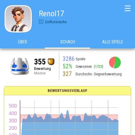
☰
Renol17
Einflussreiche
ÜBER
SCHACH
ALLE SPIELE
3286
Spiele
355
52%
Gewonnen
(1723)
Bewertung
327
Meister
Durchschn. Gegnerbewertung
BEWERTUNGSVERLAUF