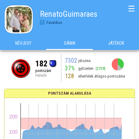
☰
RenatoGuimaraes
Fanatikus
NÉVJEGY
DÁMA
JÁTÉKOK
7302
játszma
182
37%
győzelem
(2729)
pontszám
128
Haladó
ellenfelek átlagos pontszáma
PONTSZÁM ALAKULÁSA