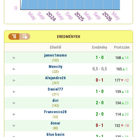


EREDMÉNYEK
Ellenfél
Eredmény
Pontszám
james1mumo
1 - 0
168
14
(133)
Mencity
0,5 - 0,5
165
3
(223)
Alejandro26
0 - 1
177
-12
(257)
Daniel77
1 - 0
159
18
(211)
dirr
2 - 0
134
25
(142)
Francesco28
2 - 0
114
20
(52)
donar
0 - 1
132
-18
(80)
blue basin
2 - 1
120
16