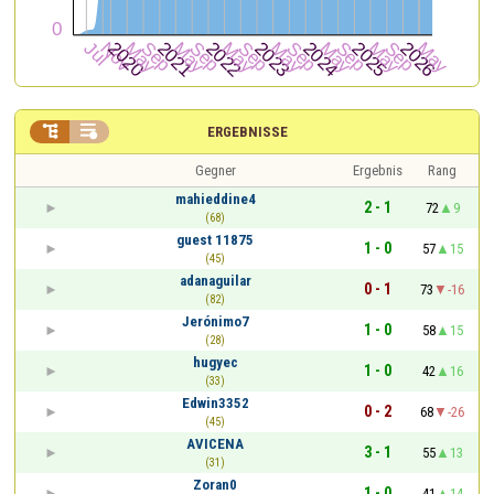


ERGEBNISSE
Gegner
Ergebnis
Rang
mahieddine4
2 - 1
72
9
(68)
guest 11875
1 - 0
57
15
(45)
adanaguilar
0 - 1
73
-16
(82)
Jerónimo7
1 - 0
58
15
(28)
hugyec
1 - 0
42
16
(33)
Edwin3352
0 - 2
68
-26
(45)
AVICENA
3 - 1
55
13
(31)
Zoran0
1 - 0
41
14