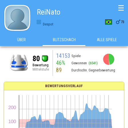
☰
ReiNato

73
Despot
ÜBER
BLITZSCHACH
ALLE SPIELE
14153
Spiele
80
46%
Gewonnen
(6541)
Bewertung
89
Mittelstufe
Durchschn. Gegnerbewertung
BEWERTUNGSVERLAUF