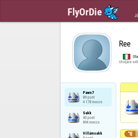
J
Ree
Ol
Utoljára onl
Pawn7

89 pont

4 178 meccs
Sakk

40 pont

894 meccs
Villámsakk


9 pont
