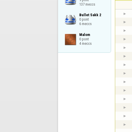
137 meccs
Bullet Sakk 2

0 pont

6 meccs
Malom

0 pont

4 meccs