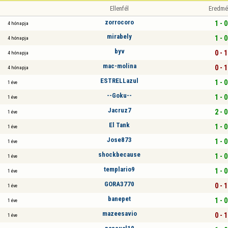
Ellenfél
Eredmé
zorrocoro
1 - 0
4 hónapja
mirabely
1 - 0
4 hónapja
byv
0 - 1
4 hónapja
mac-molina
0 - 1
4 hónapja
ESTRELLazul
1 - 0
1 éve
--Goku--
1 - 0
1 éve
Jacruz7
2 - 0
1 éve
El Tank
1 - 0
1 éve
Jose873
1 - 0
1 éve
shockbecause
1 - 0
1 éve
templario9
1 - 0
1 éve
GORA3770
0 - 1
1 éve
banepet
1 - 0
1 éve
mazeesavio
0 - 1
1 éve