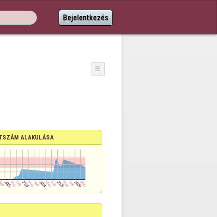
Bejelentkezés
☰
TSZÁM ALAKULÁSA