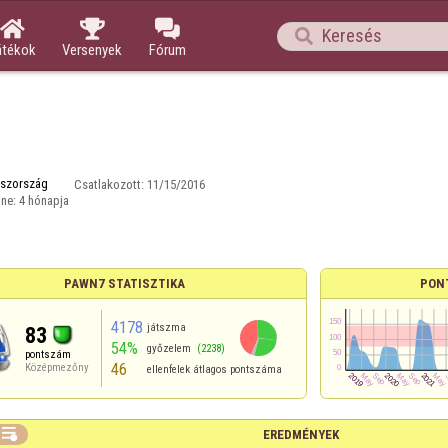




átékok
Versenyek
Fórum
aszország
Csatlakozott:
11/15/2016
ine:
4 hónapja
PAWN7 STATISZTIKA
PON
4178
játszma
83
54%
győzelem
(2238)
pontszám
46
Középmezőny
ellenfelek átlagos pontszáma

EREDMÉNYEK