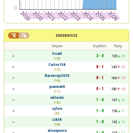


ERGEBNISSE
Gegner
Ergebnis
Rang
Fırat0
3 - 0
130
28
(129)
Carlos158
0 - 1
145
-15
(175)
Baronrojo2020
0 - 1
164
-19
(106)
juanma08
0 - 1
183
-19
(117)
adileide
1 - 0
167
16
(163)
sylvin
1 - 0
156
11
(40)
izb38
1 - 0
142
14
(100)
alisequeira
1 - 0
125
17