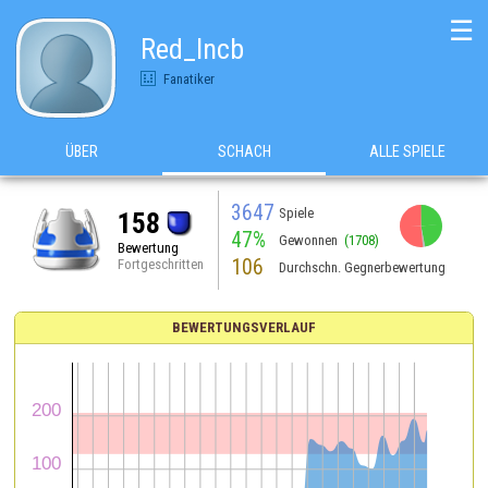
☰
Red_lncb
Fanatiker
ÜBER
SCHACH
ALLE SPIELE
3647
Spiele
158
47%
Gewonnen
(1708)
Bewertung
106
Fortgeschritten
Durchschn. Gegnerbewertung
BEWERTUNGSVERLAUF