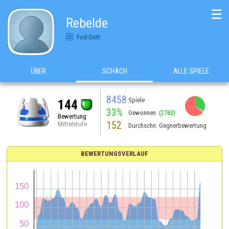
☰
Rebelde
Fod-Gott
ÜBER
SCHACH
ALLE SPIELE
8458
Spiele
144
33%
Gewonnen
(2763)
Bewertung
152
Mittelstufe
Durchschn. Gegnerbewertung
BEWERTUNGSVERLAUF