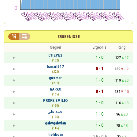


ERGEBNISSE
Gegner
Ergebnis
Rang
CHEPE2
1 - 0
127
17
(152)
Ismail517
0 - 1
139
-12
(222)
gusmar
1 - 0
119
20
(207)
nARKO
0 - 1
134
-15
(165)
PROFE EMILIO
1 - 0
116
18
(160)
احمد على
1 - 0
96
20
(195)
gabygabylan
1 - 0
78
18
(116)
melikcan
0,5 - 0,5
72
6