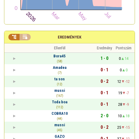


EREDMÉNYEK
Ellenfél
Eredmény
Pontszám
Bora45
1 - 0
0
14
(58)
Amadea
0 - 1
0
0
(7)
ta sos
0 - 2
12
-12
(12)
mussi
0 - 1
19
-7
(167)
Toda boa
0 - 1
28
-9
(112)
COBRA10
2 - 0
10
18
(44)
mussi
0 - 2
25
-15
(45)
GAZO
0 - 1
37
-12