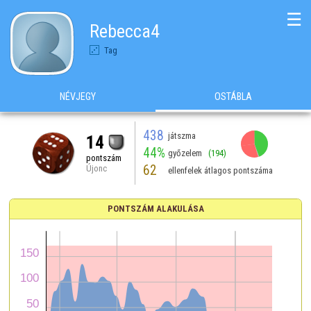
☰
Rebecca4
Tag
NÉVJEGY
OSTÁBLA
438
játszma
14
44%
győzelem
(194)
pontszám
62
Újonc
ellenfelek átlagos pontszáma
PONTSZÁM ALAKULÁSA