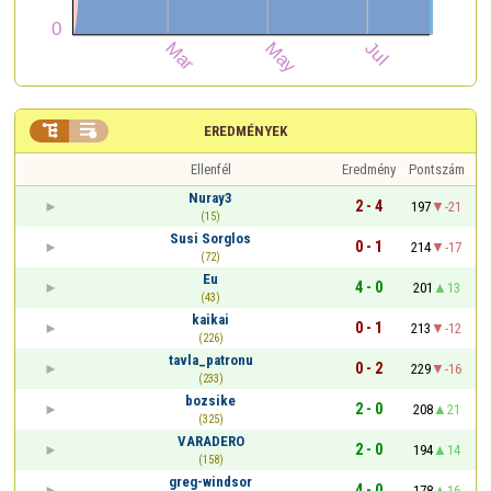


EREDMÉNYEK
Ellenfél
Eredmény
Pontszám
Nuray3
2 - 4
197
-21
(15)
Susi Sorglos
0 - 1
214
-17
(72)
Eu
4 - 0
201
13
(43)
kaikai
0 - 1
213
-12
(226)
tavla_patronu
0 - 2
229
-16
(233)
bozsike
2 - 0
208
21
(325)
VARADERO
2 - 0
194
14
(158)
greg-windsor
4 - 0
178
16