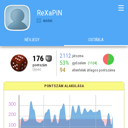
☰
ReXaPiN
Addikt
NÉVJEGY
OSTÁBLA
2112
játszma
176
53%
győzelem
(1124)
pontszám
94
Újonc
ellenfelek átlagos pontszáma
PONTSZÁM ALAKULÁSA