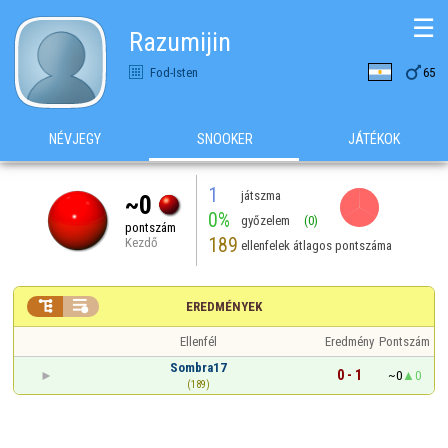
☰
Razumijin

Fod-Isten
65
NÉVJEGY
SNOOKER
JÁTÉKOK
1
játszma
~0
0%
győzelem
(0)
pontszám
189
Kezdő
ellenfelek átlagos pontszáma


EREDMÉNYEK
Ellenfél
Eredmény
Pontszám
Sombra17
0 - 1
~0
0
(189)