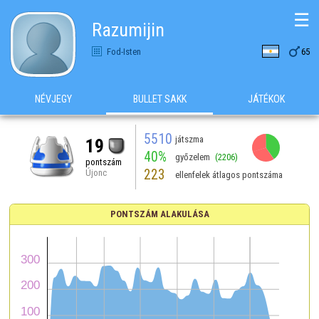
☰
Razumijin

Fod-Isten
65
NÉVJEGY
BULLET SAKK
JÁTÉKOK
5510
játszma
19
40%
győzelem
(2206)
pontszám
223
Újonc
ellenfelek átlagos pontszáma
PONTSZÁM ALAKULÁSA