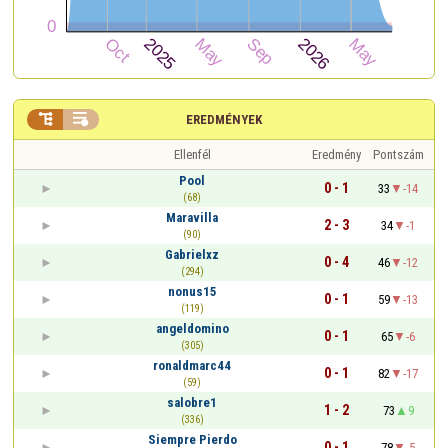


EREDMÉNYEK
Ellenfél
Eredmény
Pontszám
Pool
0 - 1
33
-14
(68)
Maravilla
2 - 3
34
-1
(90)
Gabrielxz
0 - 4
46
-12
(294)
nonus15
0 - 1
59
-13
(119)
angeldomino
0 - 1
65
-6
(305)
ronaldmarc44
0 - 1
82
-17
(59)
salobre1
1 - 2
73
9
(336)
Siempre Pierdo
0 - 1
78
-5