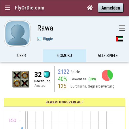
FlyOrDie.com


Anmelden
Rawa
☰
Biggie
ÜBER
GOMOKU
ALLE SPIELE
2122
Spiele
32
40%
Gewonnen
(839)
Bewertung
125
Amateur
Durchschn. Gegnerbewertung
BEWERTUNGSVERLAUF