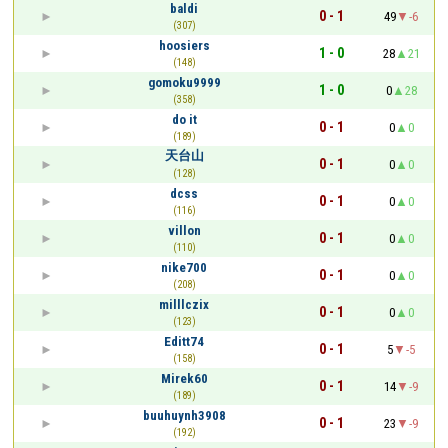
baldi
0 - 1
49
-6
(307)
hoosiers
1 - 0
28
21
(148)
gomoku9999
1 - 0
0
28
(358)
do it
0 - 1
0
0
(189)
天台山
0 - 1
0
0
(128)
dcss
0 - 1
0
0
(116)
villon
0 - 1
0
0
(110)
nike700
0 - 1
0
0
(208)
milllczix
0 - 1
0
0
(123)
Editt74
0 - 1
5
-5
(158)
Mirek60
0 - 1
14
-9
(189)
buuhuynh3908
0 - 1
23
-9
(192)