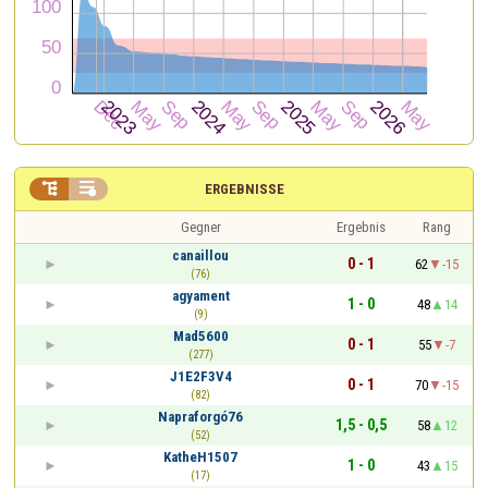


ERGEBNISSE
Gegner
Ergebnis
Rang
canaillou
0 - 1
62
-15
(76)
agyament
1 - 0
48
14
(9)
Mad5600
0 - 1
55
-7
(277)
J1E2F3V4
0 - 1
70
-15
(82)
Napraforgó76
1,5 - 0,5
58
12
(52)
KatheH1507
1 - 0
43
15
(17)