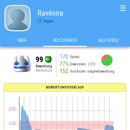
☰
Ravénna
Biggie
ÜBER
BLITZSCHACH
ALLE SPIELE
170
Spiele
99
77%
Gewonnen
(131)
Bewertung
152
Mittelstufe
Durchschn. Gegnerbewertung
BEWERTUNGSVERLAUF