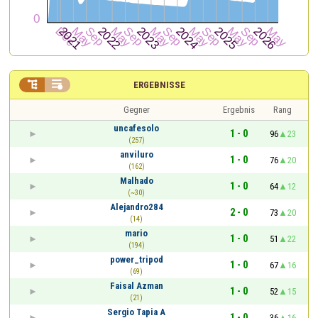


ERGEBNISSE
Gegner
Ergebnis
Rang
uncafesolo
1 - 0
96
23
(257)
anviluro
1 - 0
76
20
(162)
Malhado
1 - 0
64
12
(~30)
Alejandro284
2 - 0
73
20
(14)
mario
1 - 0
51
22
(194)
power_tripod
1 - 0
67
16
(69)
Faisal Azman
1 - 0
52
15
(21)
Sergio Tapia A
1 - 0
36
16