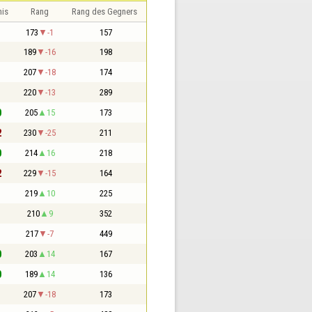
nis
Rang
Rang des Gegners
1
173
-1
157
1
189
-16
198
1
207
-18
174
1
220
-13
289
0
205
15
173
2
230
-25
211
0
214
16
218
2
229
-15
164
1
219
10
225
1
210
9
352
1
217
-7
449
0
203
14
167
0
189
14
136
1
207
-18
173