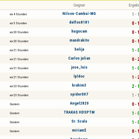
Gegner
Ergeb
Nilson-Cambuí-MG
1 - 
vor 4 Stunden
delfos8181
0 - 
vor 5 Stunden
hugocam
0 - 
vor 20 Stunden
mandrakito
0 - 
vor 20 Stunden
helija
1 - 
vor 21 Stunden
Carlos julian
0 - 
vor 21 Stunden
jose_luis
1 - 
vor 21 Stunden
lpldoc
1 - 
vor 21 Stunden
brahim3
2 - 
vor 23 Stunden
spider007
1 - 
vor 23 Stunden
Angel2820
0 - 
Gestern
TRAKAS HDSPTM
1 - 
Gestern
Sr. Scala
1 - 
Gestern
miriam$
0 - 
Gestern