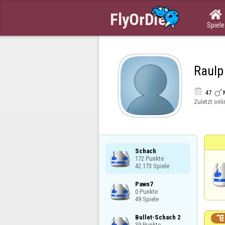

Spiele
Raulp


47
Zuletzt onli
Schach

172 Punkte

42.173 Spiele
Pawn7

0 Punkte

49 Spiele
Bullet-Schach 2


39 Punkte
