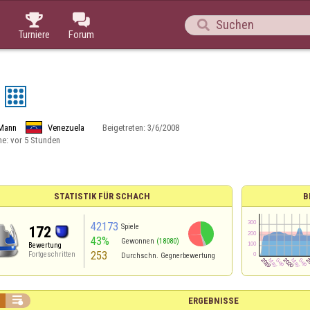



Turniere
Forum
Mann
Venezuela
Beigetreten:
3/6/2008
ne:
vor 5 Stunden
STATISTIK FÜR SCHACH
B
42173
Spiele
172
43%
Gewonnen
(18080)
Bewertung
253
Fortgeschritten
Durchschn. Gegnerbewertung

ERGEBNISSE