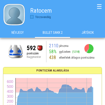
☰
Ratocem
Törzsvendég
NÉVJEGY
BULLET SAKK 2
JÁTÉKOK
2110
játszma
592
58%
győzelem
(1218)
pontszám
438
Nagymester
ellenfelek átlagos pontszáma
PONTSZÁM ALAKULÁSA