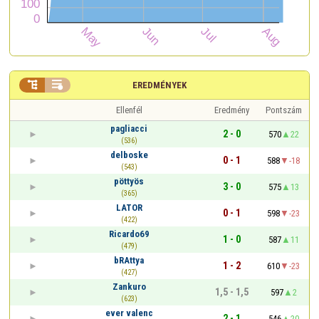


EREDMÉNYEK
Ellenfél
Eredmény
Pontszám
pagliacci
2 - 0
570
22
(536)
delboske
0 - 1
588
-18
(543)
pöttyös
3 - 0
575
13
(365)
LATOR
0 - 1
598
-23
(422)
Ricardo69
1 - 0
587
11
(479)
bRAttya
1 - 2
610
-23
(427)
Zankuro
1,5 - 1,5
597
2
(623)
ever valenc
2 - 1
546
20