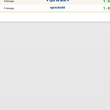
♥ Ojos de Miel ♥
1 - 0
4 hónapja
epreske60
1 - 0
5 hónapja