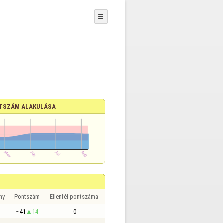
☰
TSZÁM ALAKULÁSA
ny
Pontszám
Ellenfél pontszáma
~41
14
0