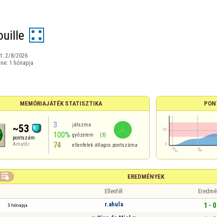
uille
t:
2/8/2026
ine:
1 hónapja
MEMÓRIAJÁTÉK STATISZTIKA
PON
3
játszma
~53
100%
győzelem
(3)
pontszám
74
Amatőr
ellenfelek átlagos pontszáma

EREDMÉNYEK
Ellenfél
Eredmé
r.ahula
1 - 0
3 hónapja