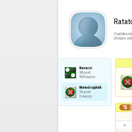
Ratato
Csatlakozot
Utoljára onl
Reverzi

58 pont

959 meccs
Memóriajáték

55 pont

3 meccs
