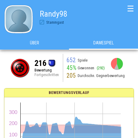
☰
Randy98
Stammgast
ÜBER
DAMESPIEL
652
Spiele
216
45%
Gewonnen
(292)
Bewertung
205
Fortgeschritten
Durchschn. Gegnerbewertung
BEWERTUNGSVERLAUF