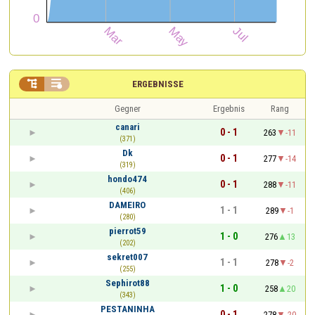


ERGEBNISSE
Gegner
Ergebnis
Rang
canari
0 - 1
263
-11
(371)
Dk
0 - 1
277
-14
(319)
hondo474
0 - 1
288
-11
(406)
DAMEIRO
1 - 1
289
-1
(280)
pierrot59
1 - 0
276
13
(202)
sekret007
1 - 1
278
-2
(255)
Sephirot88
1 - 0
258
20
(343)
PESTANINHA
0 - 1
278
-20