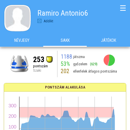
☰
Ramiro Antonio6
Addikt
NÉVJEGY
SAKK
JÁTÉKOK
1188
játszma
253
53%
győzelem
(629)
pontszám
202
Szaki
ellenfelek átlagos pontszáma
PONTSZÁM ALAKULÁSA