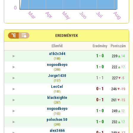


EREDMÉNYEK
Ellenfél
Eredmény
Pontszám
a1b2c3d4
1 - 0
239
14
(188)
nogoodboyo
1 - 0
222
17
(248)
Jorge1430
1 - 1
227
-5
(157)
LecCel
0 - 1
246
-19
(183)
blacknighte
0 - 1
261
-15
(287)
nogoodboyo
1 - 0
249
12
(165)
polochon 50
1 - 0
232
17
(248)
alex3466
0 - 1
249
-17