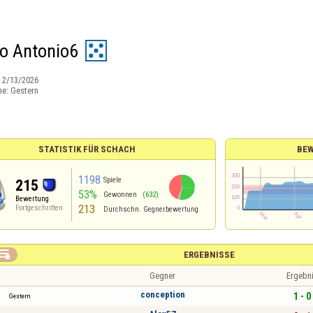
o Antonio6
:
2/13/2026
ne:
Gestern
STATISTIK FÜR SCHACH
BEW
1198
Spiele
215
53%
Gewonnen
(632)
Bewertung
213
Fortgeschritten
Durchschn. Gegnerbewertung

ERGEBNISSE
Gegner
Ergebn
conception
1 - 0
Gestern