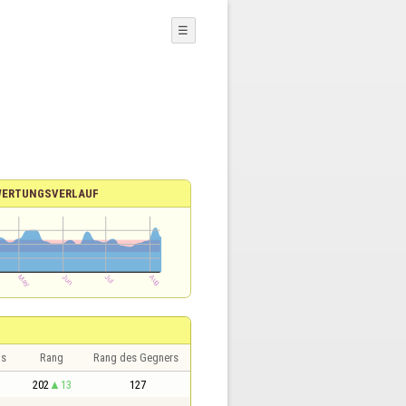
☰
ERTUNGSVERLAUF
is
Rang
Rang des Gegners
202
13
127