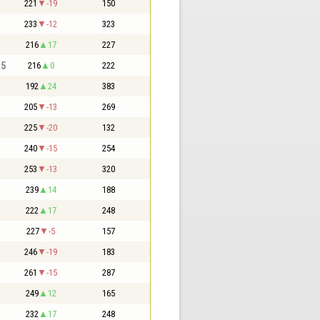
221
-19
150
233
-12
323
216
17
227
,5
216
0
222
192
24
383
205
-13
269
225
-20
132
240
-15
254
253
-13
320
239
14
188
222
17
248
227
-5
157
246
-19
183
261
-15
287
249
12
165
232
17
248