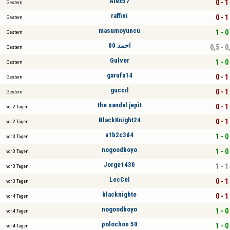
Alex57
0 - 1
Gestern
raffini
0 - 1
Gestern
masumoyuncu
1 - 0
Gestern
احمد 00
0,5 - 0
Gestern
Gulver
1 - 0
Gestern
garufa14
0 - 1
Gestern
guccıl
0 - 1
Gestern
the sandal jepit
0 - 1
vor 2 Tagen
BlackKnight24
0 - 1
vor 2 Tagen
a1b2c3d4
1 - 0
vor 3 Tagen
nogoodboyo
1 - 0
vor 3 Tagen
Jorge1430
1 - 1
vor 3 Tagen
LecCel
0 - 1
vor 3 Tagen
blacknighte
0 - 1
vor 4 Tagen
nogoodboyo
1 - 0
vor 4 Tagen
polochon 50
1 - 0
vor 4 Tagen