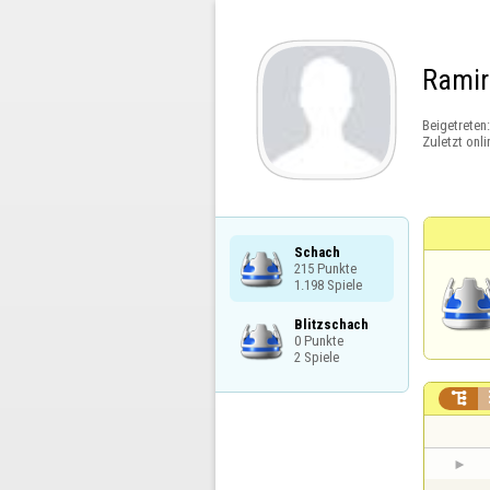
Ramir
Beigetreten
Zuletzt onli
Schach

215 Punkte

1.198 Spiele
Blitzschach

0 Punkte

2 Spiele
