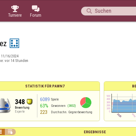



Turniere
Forum
ez
:
11/16/2024
ne:
vor 14 Stunden
STATISTIK FÜR PAWN7
B
6089
Spiele
348
63%
Gewonnen
(3832)
Bewertung
223
Experte
Durchschn. Gegnerbewertung


ERGEBNISSE