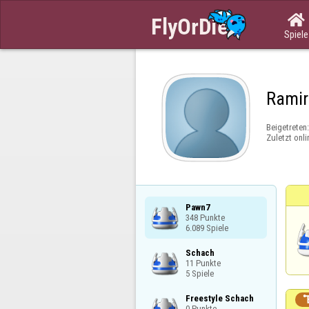

Spiele
Ramir
Beigetreten
Zuletzt onli
Pawn7

348 Punkte

6.089 Spiele
Schach

11 Punkte

5 Spiele
Freestyle Schach

0 Punkte
