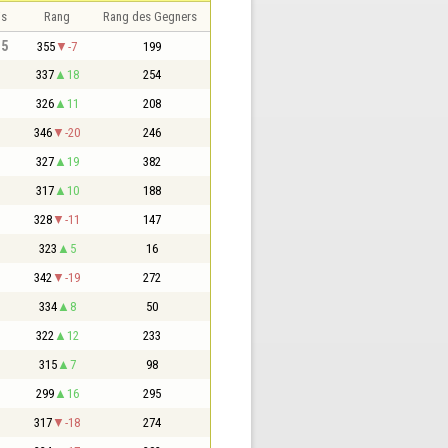
is
Rang
Rang des Gegners
,5
355
-7
199
337
18
254
326
11
208
346
-20
246
327
19
382
317
10
188
328
-11
147
323
5
16
342
-19
272
334
8
50
322
12
233
315
7
98
299
16
295
317
-18
274