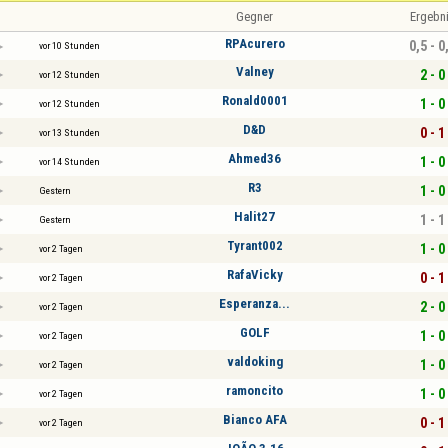
Gegner
Ergebn
RPAcurero
0,5 - 0
vor 10 Stunden
Valney
2 - 0
vor 12 Stunden
Ronald0001
1 - 0
vor 12 Stunden
D&D
0 - 1
vor 13 Stunden
Ahmed36
1 - 0
vor 14 Stunden
R3
1 - 0
Gestern
Halit27
1 - 1
Gestern
Tyrant002
1 - 0
vor 2 Tagen
RafaVicky
0 - 1
vor 2 Tagen
Esperanza...
2 - 0
vor 2 Tagen
GOLF
1 - 0
vor 2 Tagen
valdoking
1 - 0
vor 2 Tagen
ramoncito
1 - 0
vor 2 Tagen
Bianco AFA
0 - 1
vor 2 Tagen