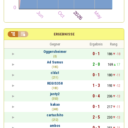


ERGEBNISSE
Gegner
Ergebnis
Rang
Oggersheimer
0 - 1
186
-18
(0)
Ad Sumus
2 - 0
169
17
(185)
clda1
0 - 1
180
-11
(211)
REGIS358
1 - 3
193
-12
(183)
justy2
0 - 4
206
-13
(350)
kakao
0 - 1
217
-11
(248)
cartuchito
2 - 5
230
-13
(212)
ambos
0 - 3
251
-21