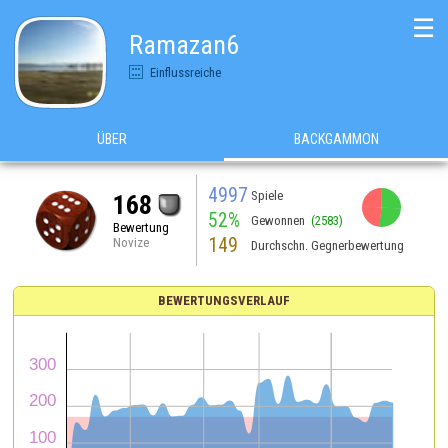
☰
Ramazan6
Einflussreiche
ÜBER
BACKGAMMON
4997
Spiele
168
52%
Gewonnen
(2583)
Bewertung
149
Novize
Durchschn. Gegnerbewertung
BEWERTUNGSVERLAUF