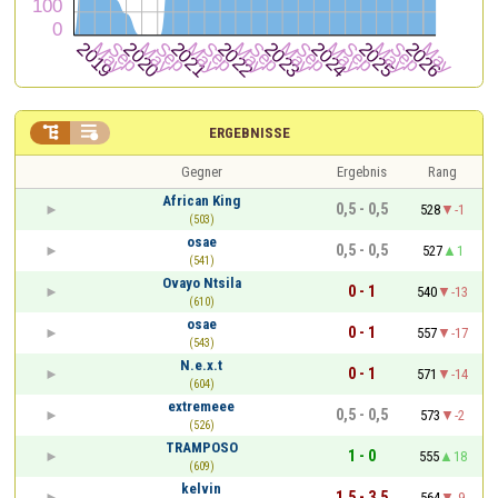


ERGEBNISSE
Gegner
Ergebnis
Rang
African King
0,5 - 0,5
528
-1
(503)
osae
0,5 - 0,5
527
1
(541)
Ovayo Ntsila
0 - 1
540
-13
(610)
osae
0 - 1
557
-17
(543)
N.e.x.t
0 - 1
571
-14
(604)
extremeee
0,5 - 0,5
573
-2
(526)
TRAMPOSO
1 - 0
555
18
(609)
kelvin
1,5 - 3,5
564
-9