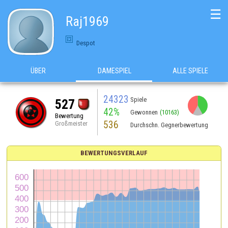
☰
Raj1969
Despot
ÜBER
DAMESPIEL
ALLE SPIELE
24323
Spiele
527
42%
Gewonnen
(10163)
Bewertung
536
Großmeister
Durchschn. Gegnerbewertung
BEWERTUNGSVERLAUF