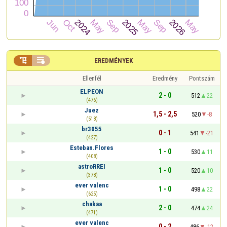


EREDMÉNYEK
Ellenfél
Eredmény
Pontszám
ELPEON
2 - 0
512
22
(476)
Juez
1,5 - 2,5
520
-8
(518)
br3055
0 - 1
541
-21
(427)
Esteban.Flores
1 - 0
530
11
(408)
astroRREI
1 - 0
520
10
(378)
ever valenc
1 - 0
498
22
(625)
chakaa
2 - 0
474
24
(471)
ever valenc
0 - 2
486
-12