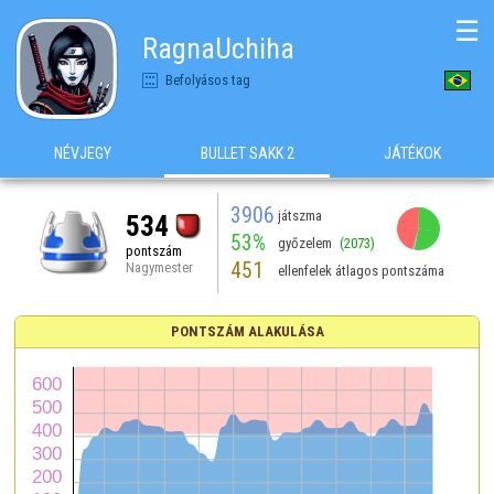
☰
RagnaUchiha
Befolyásos tag
NÉVJEGY
BULLET SAKK 2
JÁTÉKOK
3906
játszma
534
53%
győzelem
(2073)
pontszám
451
Nagymester
ellenfelek átlagos pontszáma
PONTSZÁM ALAKULÁSA