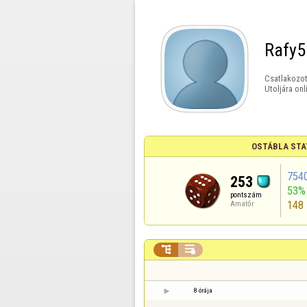
Rafy5
Csatlakozot
Utoljára onl
OSTÁBLA STA
754
253
53%
pontszám
148
Amatőr


8 órája