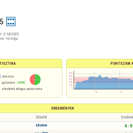
5
t:
2/18/2025
ine:
16 órája
TISZTIKA
PONTSZÁM 
0
játszma
győzelem
(3994)
ellenfelek átlagos pontszáma
EREDMÉNYEK
Ellenfél
Eredmé
shoten
4 - 0