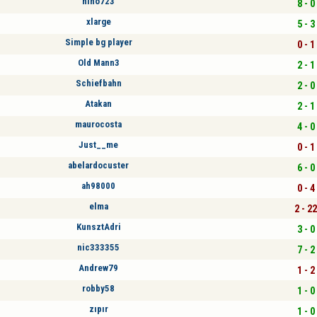
nino723
8 - 0
xlarge
5 - 3
Simple bg player
0 - 1
Old Mann3
2 - 1
Schiefbahn
2 - 0
Atakan
2 - 1
maurocosta
4 - 0
Just__me
0 - 1
abelardocuster
6 - 0
ah98000
0 - 4
elma
2 - 22
KunsztAdri
3 - 0
nic333355
7 - 2
Andrew79
1 - 2
robby58
1 - 0
zıpır
1 - 0