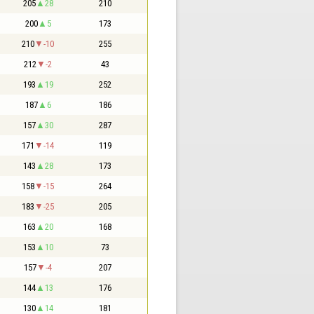
205
28
210
200
5
173
210
-10
255
212
-2
43
193
19
252
187
6
186
157
30
287
171
-14
119
143
28
173
158
-15
264
183
-25
205
163
20
168
153
10
73
157
-4
207
144
13
176
130
14
181