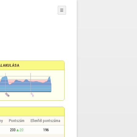
☰
ALAKULÁSA
ny
Pontszám
Ellenfél pontszáma
233
20
196