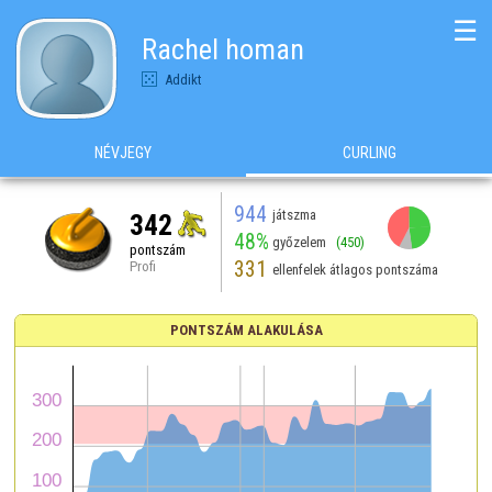
☰
Rachel homan
Addikt
NÉVJEGY
CURLING
944
játszma
342
48%
győzelem
(450)
pontszám
331
Profi
ellenfelek átlagos pontszáma
PONTSZÁM ALAKULÁSA