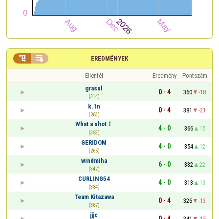


EREDMÉNYEK
Ellenfél
Eredmény
Pontszám
grasul
0 - 4
360
-18
(314)
k.1n
0 - 4
381
-21
(263)
What a shot！
4 - 0
366
15
(353)
GERIDOM
4 - 0
354
12
(265)
windmiha
6 - 0
332
22
(347)
CURLING54
4 - 0
313
19
(384)
Team Kitazawa
0 - 4
326
-13
(387)
jjjc
0 - 4
341
-15