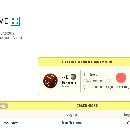
IME
:
7/2/2019
ne:
vor 1 Monat
STATISTIK FÜR BACKGAMMON
1
Spiele
~0
0%
Gewonnen
(0)
Bewertung
0
Novize
Durchschn. Gegnerbewertung

ERGEBNISSE
Gegner
Erg
Mia Nierges
0 
vor 3 Jahren