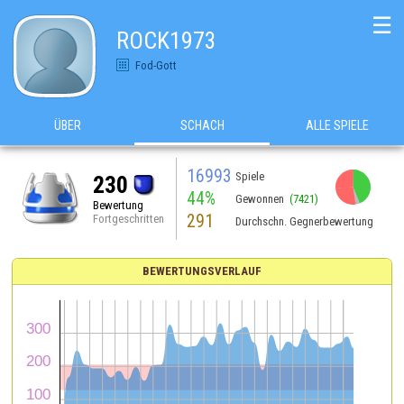
☰
ROCK1973
Fod-Gott
ÜBER
SCHACH
ALLE SPIELE
16993
Spiele
230
44%
Gewonnen
(7421)
Bewertung
291
Fortgeschritten
Durchschn. Gegnerbewertung
BEWERTUNGSVERLAUF