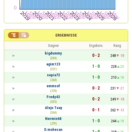


ERGEBNISSE
Gegner
Ergebnis
Rang
bigdummy
0 - 2
248
-18
(334)
agim123
1 - 0
228
20
(321)
sepia72
1 - 0
210
18
(260)
emmsof
0 - 2
231
-21
(274)
Fredy43
0 - 2
249
-18
(335)
Alejo Tuay
0 - 1
262
-13
(334)
Nermin68
1 - 0
244
18
(279)
D.mohecan
1 - 0
218
26