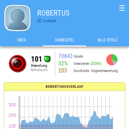
☰
ROBERTUS
Fod-Gott
ÜBER
DAMESPIEL
ALLE SPIELE
70843
Spiele
101
32%
Gewonnen
(22341)
Bewertung
203
Mittelstufe
Durchschn. Gegnerbewertung
BEWERTUNGSVERLAUF