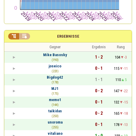


ERGEBNISSE
Gegner
Ergebnis
Rang
Mike Basosky
1 - 2
104
-3
(190)
joseico
0 - 1
115
-11
(223)
Bigdog42
1 - 1
110
5
(178)
MJ1
0 - 2
147
-22
(175)
memo1
0 - 1
132
-15
(144)
taikidas
0 - 2
165
-18
(250)
unoroma
0 - 1
178
-13
(255)
vitaliano
1 - 0
159
19