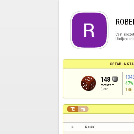
ROBE
Csatlakozot
Utoljára onl
OSTÁBLA STA
104
148
47%
pontszám
146
Újonc


13 órája