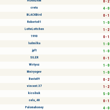
HÜRADAM
0 - 2
cretu
4 - 0
BLACKBird
0 - 1
Roberto01
1 - 0
LotteLottchen
1 - 2
1990
0 - 1
ludmilka
1 - 0
jpft
1 - 0
SILER
0 - 1
Wirtyoz
1 - 0
Meiryogev
1 - 0
Basta09
0 - 2
vincent.37
1 - 2
kicsibuk
5 - 0
cela_48
0 - 1
Palomahoney
4 - 0