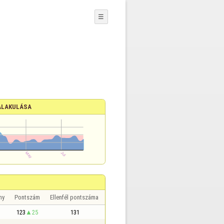
☰
ALAKULÁSA
ny
Pontszám
Ellenfél pontszáma
123
25
131