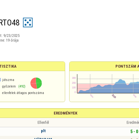
RTO48
t:
9/23/2025
ine:
19 órája
TISZTIKA
PONTSZÁM 
3
játszma
győzelem
(492)
ellenfelek átlagos pontszáma
EREDMÉNYEK
Ellenfél
Eredmé
plt
5 - 0