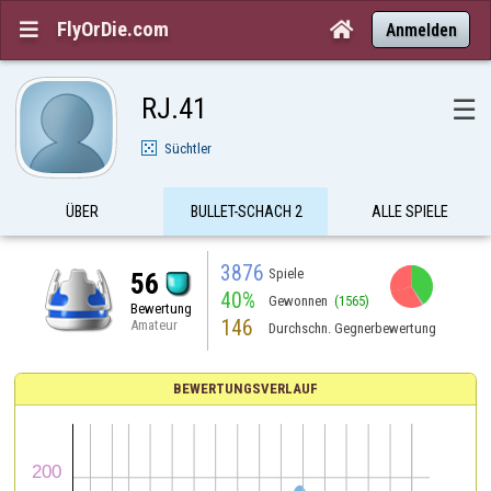
FlyOrDie.com


Anmelden
RJ.41
☰
Süchtler
ÜBER
BULLET-SCHACH 2
ALLE SPIELE
3876
Spiele
56
40%
Gewonnen
(1565)
Bewertung
146
Amateur
Durchschn. Gegnerbewertung
BEWERTUNGSVERLAUF