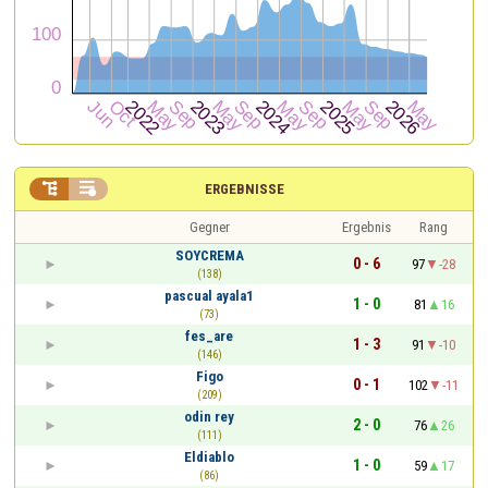


ERGEBNISSE
Gegner
Ergebnis
Rang
SOYCREMA
0 - 6
97
-28
(138)
pascual ayala1
1 - 0
81
16
(73)
fes_are
1 - 3
91
-10
(146)
Figo
0 - 1
102
-11
(209)
odin rey
2 - 0
76
26
(111)
Eldiablo
1 - 0
59
17
(86)