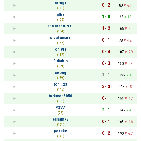
arroga
0 - 2
80
-21
(131)
jilba
1 - 0
62
18
(102)
analaredo1980
1 - 2
66
-4
(134)
sivakumars
0 - 1
78
-12
(157)
chivia
0 - 4
107
-29
(117)
Eldiablo
0 - 3
130
-23
(199)
cwong
1 - 1
129
1
(139)
toni_23
2 - 3
134
-5
(146)
turkmen5050
0 - 1
151
-17
(130)
PSVA
2 - 1
147
4
(75)
essam78
0 - 1
163
-16
(161)
pepeke
0 - 2
190
-27
(145)