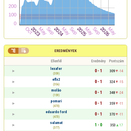


EREDMÉNYEK
Ellenfél
Eredmény
Pontszám
lexafer
0 - 1
309
-14
(359)
eflx2
0 - 1
324
-15
(356)
molão
0 - 1
348
-24
(159)
pomari
0 - 1
359
-11
(470)
eduardo ford
0 - 1
370
-11
(473)
salamat
1 - 0
353
17
(377)