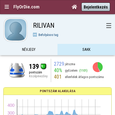
FlyOrDie.com


Bejelentkezés
RILIVAN
☰
Befolyásos tag
NÉVJEGY
SAKK
2729
játszma
139
40%
győzelem
(1101)
pontszám
401
Középmezőny
ellenfelek átlagos pontszáma
PONTSZÁM ALAKULÁSA