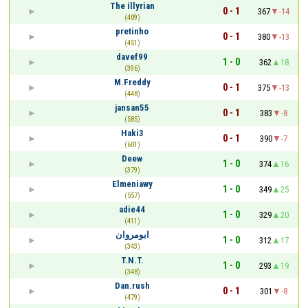
The illyrian
0 - 1
367
-14
(409)
pretinho
0 - 1
380
-13
(451)
davef99
1 - 0
362
18
(396)
M.Freddy
0 - 1
375
-13
(448)
jansan55
0 - 1
383
-8
(585)
Haki3
0 - 1
390
-7
(601)
Deew
1 - 0
374
16
(379)
Elmeniawy
1 - 0
349
25
(557)
adie44
1 - 0
329
20
(411)
ابومروان
1 - 0
312
17
(343)
T.N.T.
1 - 0
293
19
(348)
Dan.rush
0 - 1
301
-8
(479)