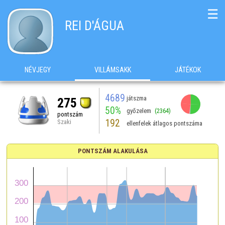
☰
REI D'ÁGUA
NÉVJEGY
VILLÁMSAKK
JÁTÉKOK
4689
játszma
275
50%
győzelem
(2364)
pontszám
192
Szaki
ellenfelek átlagos pontszáma
PONTSZÁM ALAKULÁSA