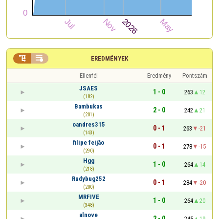


EREDMÉNYEK
Ellenfél
Eredmény
Pontszám
JSAES
1 - 0
263
12
(182)
Bambukas
2 - 0
242
21
(201)
oandres315
0 - 1
263
-21
(143)
filipe feijão
0 - 1
278
-15
(290)
Hgg
1 - 0
264
14
(218)
Rudybug252
0 - 1
284
-20
(200)
MRFIVE
1 - 0
264
20
(348)
alnove
2 - 0
245
19