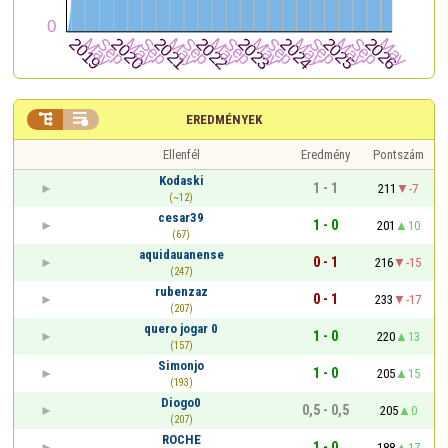


EREDMÉNYEK
Ellenfél
Eredmény
Pontszám
Kodaski
1 - 1
211
-7
(~12)
cesar39
1 - 0
201
10
(67)
aquidauanense
0 - 1
216
-15
(247)
rubenzaz
0 - 1
233
-17
(207)
quero jogar 0
1 - 0
220
13
(157)
Simonjo
1 - 0
205
15
(193)
Diogo0
0,5 - 0,5
205
0
(207)
ROCHE
1 - 0
188
17