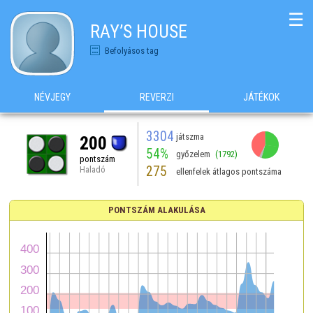
☰
RAY’S HOUSE
Befolyásos tag
NÉVJEGY
REVERZI
JÁTÉKOK
3304
játszma
200
54%
győzelem
(1792)
pontszám
275
Haladó
ellenfelek átlagos pontszáma
PONTSZÁM ALAKULÁSA