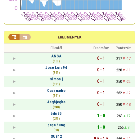


EREDMÉNYEK
Ellenfél
Eredmény
Pontszám
ANSA
0 - 1
217
-17
(189)
José Luis94
0 - 1
228
-11
(349)
simon j
0 - 1
250
-22
(111)
Casi nadie
0 - 1
262
-12
(341)
Jeghjeghe
0 - 1
280
-18
(240)
bibi25
1 - 0
263
17
(279)
papa hung
1 - 0
255
8
(58)
OU812
0,5 - 1,5
268
-13