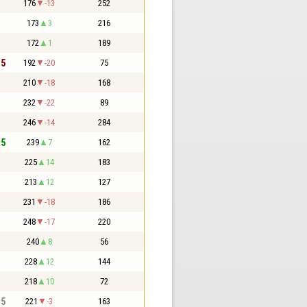
176
-13
252
173
3
216
172
1
189
,5
192
-20
75
210
-18
168
232
-22
89
246
-14
284
,5
239
7
162
225
14
183
213
12
127
231
-18
186
248
-17
220
240
8
56
228
12
144
218
10
72
,5
221
-3
163