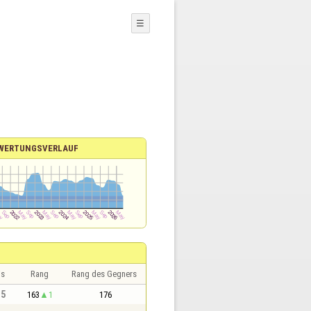
☰
WERTUNGSVERLAUF
is
Rang
Rang des Gegners
,5
163
1
176