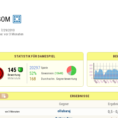
BOM
:
7/29/2010
ne:
vor 3 Monaten
STATISTIK FÜR DAMESPIEL
BE
20297
Spiele
145
52%
Gewonnen
(10648)
Bewertung
168
Mittelstufe
Durchschn. Gegnerbewertung

ERGEBNISSE
Gegner
Ergebn
ollubaraj
0,5 - 0
vor 3 Monaten