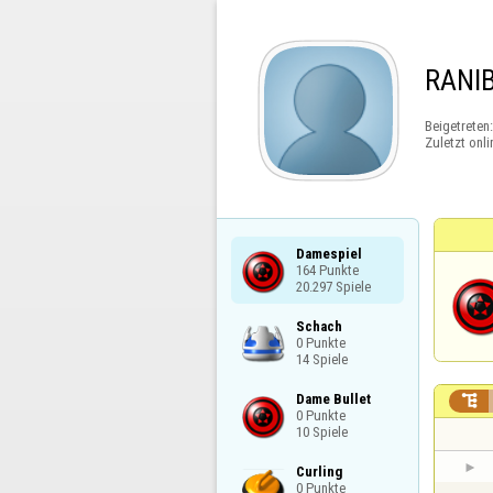
RANI
Beigetreten
Zuletzt onli
Damespiel

164 Punkte

20.297 Spiele
Schach

0 Punkte

14 Spiele
Dame Bullet


0 Punkte

10 Spiele
Curling

0 Punkte
