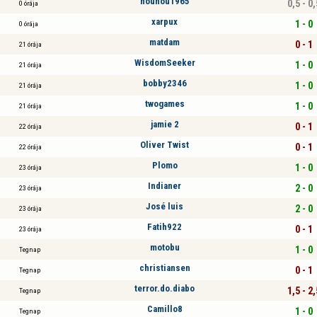
nounou1965
0,5 - 0,
0 órája
xarpux
1 - 0
0 órája
matdam
0 - 1
21 órája
WisdomSeeker
1 - 0
21 órája
bobby2346
1 - 0
21 órája
twogames
1 - 0
21 órája
jamie 2
0 - 1
22 órája
Oliver Twist
0 - 1
22 órája
Plomo
1 - 0
23 órája
Indianer
2 - 0
23 órája
José luis
2 - 0
23 órája
Fatih922
0 - 1
23 órája
motobu
1 - 0
Tegnap
christiansen
0 - 1
Tegnap
terror.do.diabo
1,5 - 2,
Tegnap
Camillo8
1 - 0
Tegnap