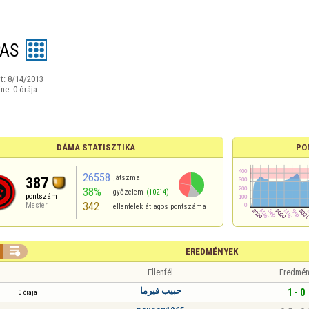
AS
t:
8/14/2013
ine:
0 órája
DÁMA STATISZTIKA
PO
26558
játszma
387
38%
győzelem
(10214)
pontszám
342
Mester
ellenfelek átlagos pontszáma

EREDMÉNYEK
Ellenfél
Eredmén
حبيب فيرما
1 - 0
0 órája