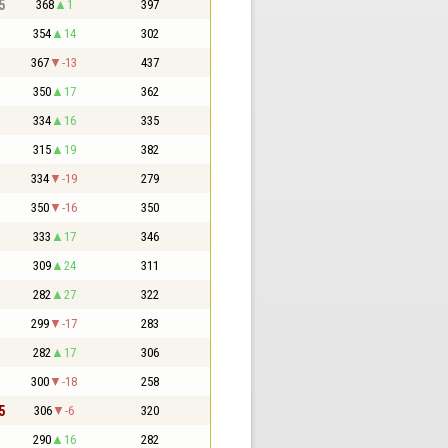
5
368
1
397
354
14
302
367
-13
437
350
17
362
334
16
335
315
19
382
334
-19
279
350
-16
350
333
17
346
309
24
311
282
27
322
299
-17
283
282
17
306
300
-18
258
5
306
-6
320
290
16
282