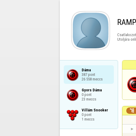
RAMP
Csatlakozot
Utoljára onl
Dáma

387 pont

26 558 meccs
Gyors Dáma

0 pont

23 meccs
Villám Snooker


0 pont

1 meccs