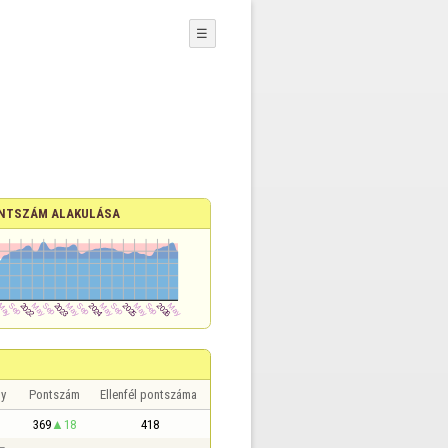
☰
NTSZÁM ALAKULÁSA
y
Pontszám
Ellenfél pontszáma
369
18
418