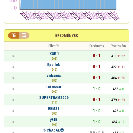


EREDMÉNYEK
Ellenfél
Eredmény
Pontszám
IXOE 1
0 - 1
411
-22
(268)
EpsiloN
0 - 1
422
-11
(546)
zidxunix
0 - 1
464
-20
(382)
rui oscar
1 - 0
456
8
(262)
SUPERTRAM2006
0 - 1
479
-23
(317)
REM21
1 - 0
476
8
(285)
j945
1 - 0
464
12
(368)
✨ChAcAL😎
0,5 - 0,5
461
3