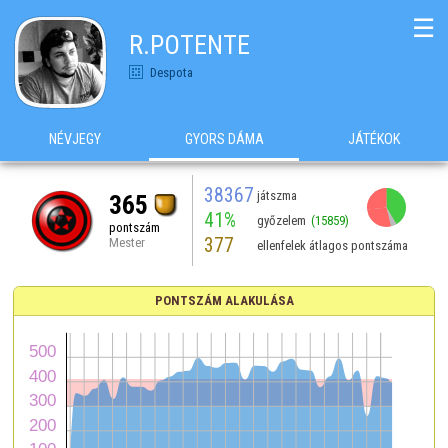
☰
R.POTENTE
Despota
NÉVJEGY
GYORS DÁMA
JÁTÉKOK
38367
játszma
365
41%
győzelem
(15859)
pontszám
377
Mester
ellenfelek átlagos pontszáma
PONTSZÁM ALAKULÁSA