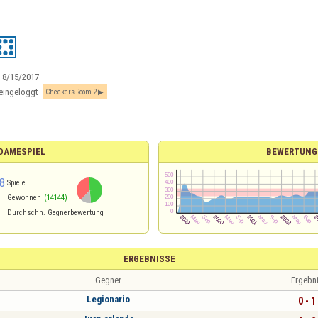
:
8/15/2017
eingeloggt
Checkers Room 2
 DAMESPIEL
BEWERTUNG
8
Spiele
Gewonnen
(14144)
Durchschn. Gegnerbewertung
ERGEBNISSE
Gegner
Ergebn
Legionario
0 - 1