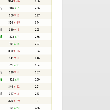
314
-26
286
,5
307
7
466
309
-2
287
324
-15
344
,5
330
-6
203
,5
323
7
256
308
15
293
333
-25
104
341
-8
216
328
13
254
,5
329
-1
307
,5
322
8
269
344
-22
201
,5
347
-3
283
376
-29
0
356
20
456