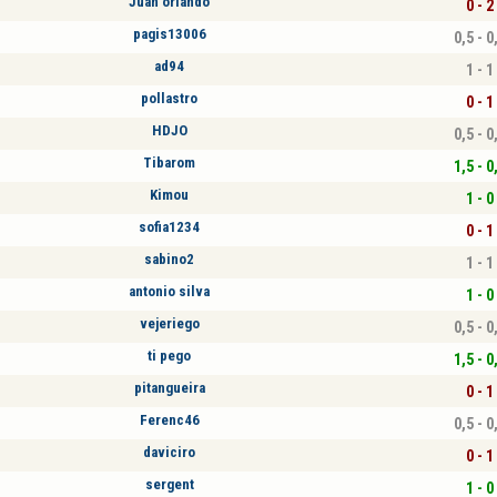
Juan orlando
0 - 2
pagis13006
0,5 - 0
ad94
1 - 1
pollastro
0 - 1
HDJO
0,5 - 0
Tibarom
1,5 - 0
Kimou
1 - 0
sofia1234
0 - 1
sabino2
1 - 1
antonio silva
1 - 0
vejeriego
0,5 - 0
ti pego
1,5 - 0
pitangueira
0 - 1
Ferenc46
0,5 - 0
daviciro
0 - 1
sergent
1 - 0