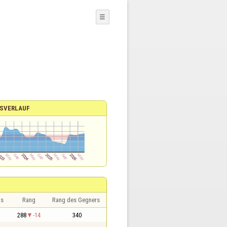
☰
SVERLAUF
is
Rang
Rang des Gegners
288
-14
340