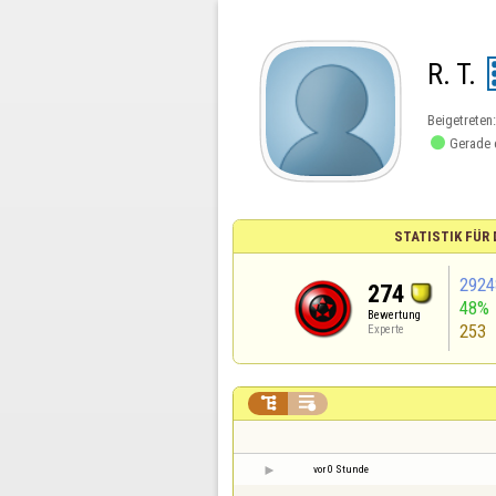
R. T.
Beigetreten

Gerade 
STATISTIK FÜR
2924
274
48%
Bewertung
253
Experte


vor 0 Stunde