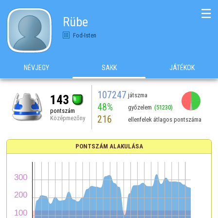
☰
Rübe
Fod-Isten
NÉVJEGY
SAKK
JÁTÉKOK
107247
játszma
143
48%
győzelem
(51230)
pontszám
216
Középmezőny
ellenfelek átlagos pontszáma
PONTSZÁM ALAKULÁSA