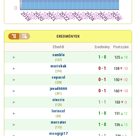


EREDMÉNYEK
Ellenfél
Eredmény
Pontszám
samble
1 - 0
125
18
(167)
morisbak
0 - 1
138
-13
(214)
cepacol
0 - 1
150
-12
(228)
javad6666
0 - 1
160
-10
(291)
stecris
1 - 1
163
-3
(125)
lorincxl
1 - 0
151
12
(60)
mercater
1 - 0
136
15
(115)
nicogigi17
1 - 1
136
0